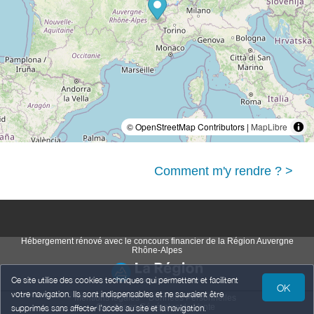
© OpenStreetMap Contributors |
MapLibre
Comment m'y rendre ? >
Hébergement rénové avec le concours financier de la Région Auvergne
Rhône-Alpes
Ce site utilise des cookies techniques qui permettent et facilitent
OK
votre navigation. Ils sont indispensables et ne sauraient être
Mentions légales
Données Personnelles
Conditions Générales de Vente
supprimés sans affecter l’accès au site et la navigation.